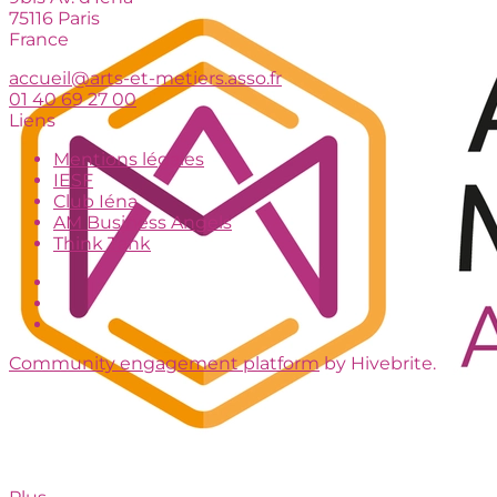
75116 Paris
France
accueil@arts-et-metiers.asso.fr
01 40 69 27 00
Liens
Mentions légales
IESF
Club Iéna
AM Business Angels
Think Tank
Community engagement platform
by Hivebrite.