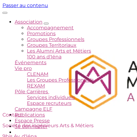
Passer au contenu
Association
Accompagnement
Promotions
Groupes Professionnels
Groupes Territoriaux
Les Alumni Arts et Métiers
100 ans d'Iéna
Événements
Vie pro
CLENAM
Les Groupes Professionnels
REXAM
Pôle Carrières
Services individuels
Espace recruteurs
Campagne ELF
Contact
Publications
Espace Presse
Société des ingénieurs Arts & Métiers
Se connecter
9bis Av. d'Iéna