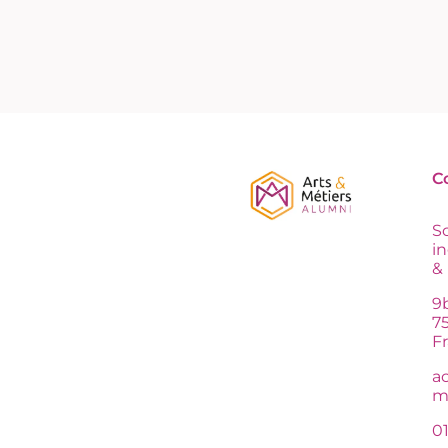
C
S
i
&
9b
75
F
a
me
0