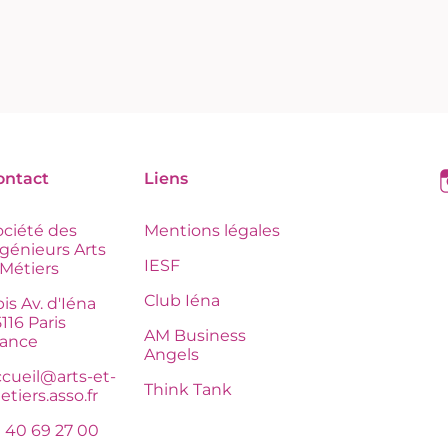
ontact
Liens
ociété des
Mentions légales
ngénieurs Arts
IESF
 Métiers
Club Iéna
is Av. d'Iéna
116 Paris
AM Business
rance
Angels
ccueil@arts-et-
Think Tank
tiers.asso.fr
1 40 69 27 00