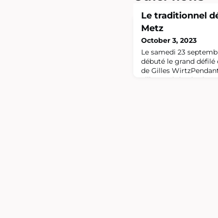
Le traditionnel d
Metz
October 3, 2023
Le samedi 23 septembr
débuté le grand défilé
de Gilles WirtzPendant 
ville ont été animées p
500 universitaires.Au
le jardin de l'Esplanad
le maire de Metz, Franç
officiellement remis les
gadzarts, qui représen