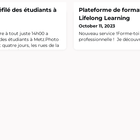
éfilé des étudiants à
Plateforme de format
Lifelong Learning
October 11, 2023
e à tout juste 14h00 a
Nouveau service !Forme-toi 
 des étudiants à Metz.Photo
professionnelle ! Je découv
quatre jours, les rues de la
ar plus de
 programme : cortège depuis
e jusqu'à la place d'Armes où
ois Grosdidier, a
 "clés de la ville".Les
taient