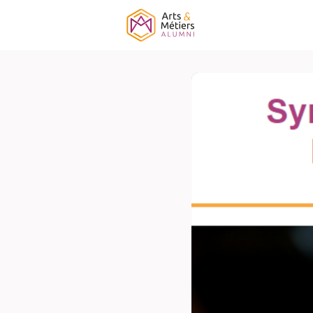
Association
É
Campagne ELF