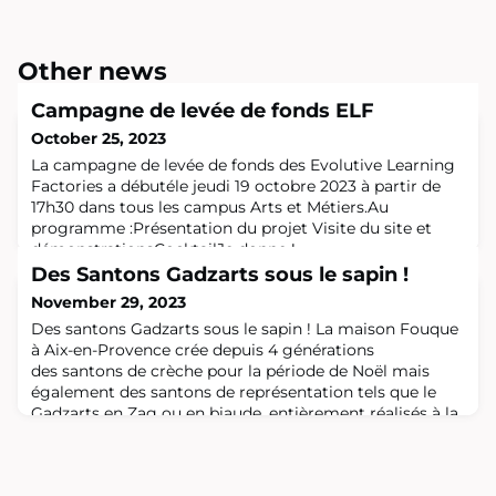
Other news
Campagne de levée de fonds ELF
October 25, 2023
La campagne de levée de fonds des Evolutive Learning
Factories a débutéle jeudi 19 octobre 2023 à partir de
17h30 dans tous les campus Arts et Métiers.Au
programme :Présentation du projet Visite du site et
démonstrationsCocktailJe donne !
Des Santons Gadzarts sous le sapin !
November 29, 2023
Des santons Gadzarts sous le sapin ! La maison Fouque
à Aix-en-Provence crée depuis 4 générations
des santons de crèche pour la période de Noël mais
également des santons de représentation tels que le
Gadzarts en Zag ou en biaude, entièrement réalisés à la
main en terre cuite à Aix-en-Provence.Depuis
longtemps la famille Fouque avait réalisé le modèle en
Zag,témoins des différents monômes qui ont