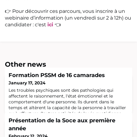
👉 Pour découvrir ces parcours, vous inscrire à un
webinaire d’information (un vendredi sur 2 à 12h) ou
candidater : c'est
ici
👈
Other news
Formation PSSM de 16 camarades
January 17, 2024
Les troubles psychiques sont des pathologies qui
affectent le raisonnement, l'état émotionnel et le
comportement d'une personne. Ils durent dans le
temps et altèrent la capacité de la personne à travailler
ou à effectuer d'autres activités de la vie quotidienne.
Les plus fréquents sont les troubles dépressifs et
Présentation de la Soce aux première
anxieux ainsi que les troubles psychotiques ou liés à
année
l'utilisation d'une substance (d
February 12, 2024