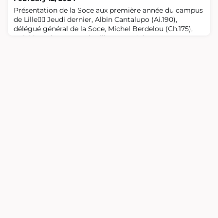
Présentation de la Soce aux première année du campus
de Lille👨‍✈️ Jeudi dernier, Albin Cantalupo (Ai.190),
délégué général de la Soce, Michel Berdelou (Ch.175),
président du Groupe de Lille, Arnaud de
Villepin (Bo.183), délégué régional Nord-Pas-de-Calais et
Xavier Petit (Li.191), délégué de la Soce du campus de
Lille, ont présenté la Société des ingénieurs Arts &
Métiers aux première année du ca