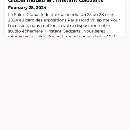
Global Industrie : l'Instant Gadzarts
développement d’activités de production sur notre
territoire. Par ailleurs, cette nouvelle activité industrielle
February 28, 2024
se devra d’être soutenable, pour contribuer à la
Le Salon Global Industrie se tiendra du 25 au 28 mars
transition environnemental
2024 au parc des expositions Paris Nord Villepinte.Pour
l'occasion, nous mettons à votre disposition notre
studio éphémère "l'Instant Gadzarts". Vous serez
interviewé par Eric Roubert, rédacteur en chef d'A&M
Magazine, durant 3 minutes.Ces vidéos seront diffusées
sur le stand pour valoriser le métier de l'ingénieur et sur
les réseaux sociaux po