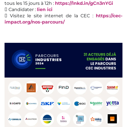
tous les 15 jours à 12h :
https://lnkd.in/gCn3nYGi
 Candidater :
lien ici
 Visitez le site internet de la CEC :
https://cec-
impact.org/nos-parcours/