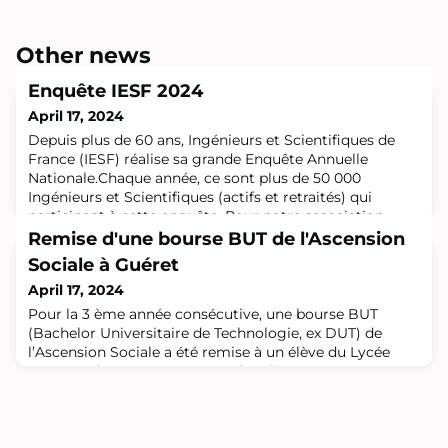
Other news
Enquête IESF 2024
April 17, 2024
Depuis plus de 60 ans, Ingénieurs et Scientifiques de
France (IESF) réalise sa grande Enquête Annuelle
Nationale.Chaque année, ce sont plus de 50 000
Ingénieurs et Scientifiques (actifs et retraités) qui
participent à cette enquête. Pour notre association,
membre d'IESF et partenaires dans les territoires sur la
Remise d'une bourse BUT de l'Ascension
promotion du métier de l'ingénieur, il est essentiel de
Sociale à Guéret
pouvoir exprimer massivement n
April 17, 2024
Pour la 3 ème année consécutive, une bourse BUT
(Bachelor Universitaire de Technologie, ex DUT) de
l’Ascension Sociale a été remise à un élève du Lycée
FAVARD de GUERET. MATHIS, lauréat 2023-2024, a 16
ans et est en Terminale STI2D. L’industrie ? Il l’a
découverte au cours de stages et cela lui plait.
Actuellement en spécialité Energie et Environnement, il
souhaite poursuivre ses études en Electri