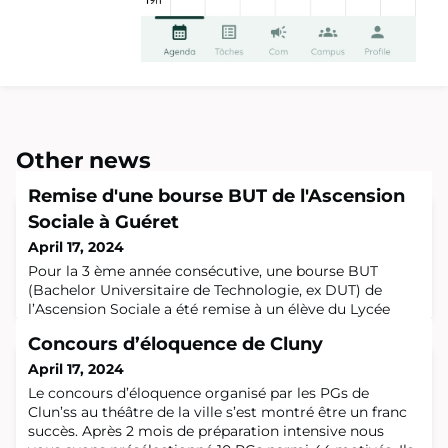
Other news
Remise d'une bourse BUT de l'Ascension
Sociale à Guéret
April 17, 2024
Pour la 3 ème année consécutive, une bourse BUT
(Bachelor Universitaire de Technologie, ex DUT) de
l’Ascension Sociale a été remise à un élève du Lycée
FAVARD de GUERET. MATHIS, lauréat 2023-2024, a 16
Concours d’éloquence de Cluny
ans et est en Terminale STI2D. L’industrie ? Il l’a
découverte au cours de stages et cela lui plait.
April 17, 2024
Actuellement en spécialité Energie et Environnement, il
Le concours d’éloquence organisé par les PGs de
souhaite poursuivre ses études en Electri
Clun’ss au théâtre de la ville s’est montré être un franc
succès. Après 2 mois de préparation intensive nous