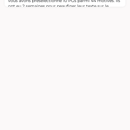
vous avons présélectionné 10 PGs parmi 44 motivés. Ils
ont eu 2 semaines pour peaufiner leur texte sur le
thème directeur "Croissance et création". Ce jeudi 4
avril clôture ce travail acharné avec la décision du
jury. Pour plus d’informations