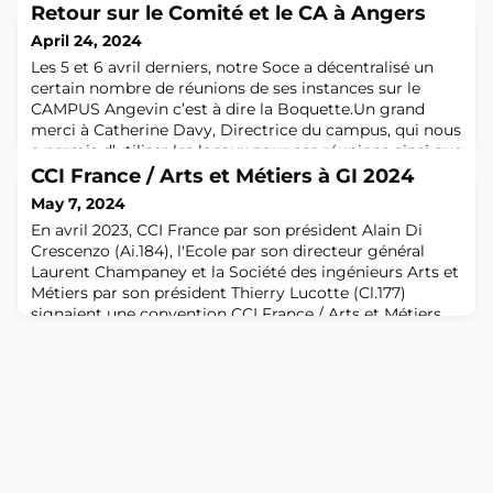
Retour sur le Comité et le CA à Angers
April 24, 2024
Les 5 et 6 avril derniers, notre Soce a décentralisé un
certain nombre de réunions de ses instances sur le
CAMPUS Angevin c’est à dire la Boquette.Un grand
merci à Catherine Davy, Directrice du campus, qui nous
a permis d’utiliser les locaux pour ces réunions ainsi que
la partie restauration.Merci aussi aux PG qui nous ont
CCI France / Arts et Métiers à GI 2024
reçu en soirée vendredi soir pour nous restaurer ainsi
May 7, 2024
qu'au Groupe Territo
En avril 2023, CCI France par son président Alain Di
Crescenzo (Ai.184), l'Ecole par son directeur général
Laurent Champaney et la Société des ingénieurs Arts et
Métiers par son président Thierry Lucotte (Cl.177)
signaient une convention CCI France / Arts et Métiers.
L'objectif de cette convention est d'apporter aux
adhérents des CCI, des soutiens opérationnels à travers
AMValor, AMTalents et le R