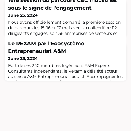
1ère session du parcours CEC Industries
sous le signe de l’engagement
June 25, 2024
Nous avons officiellement démarré la première session
du parcours les 15, 16 et 17 mai avec un collectif de 112
dirigeants engagés, soit 56 entreprises de secteurs et
tailles très variés.Une première session sur le thème :
Le REXAM par l'Ecosystème
“Constat et monde d’après”, essentiel pour démarrer les
réflexions, les passages à l’action et choisir quels
Entrepreneuriat A&M
acteurs du changement les industriels veulent
June 25, 2024
être.Qu'ils soient déj
Fort de ses 240 membres Ingénieurs A&M Experts
Consultants indépendants, le Rexam a déjà été acteur
au sein d’A&M Entrepreneuriat pour : Accompagner les
Business Angels au sein d’AMBA pour expertiser des
projets de startups, et les conseiller sur l’opportunité ou
non d’investir suite aux risques soulevés ; Prescrire
dans leurs missions de consulting des moyens existants
dans les centres ENSAM fé