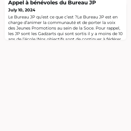
Appel à bénévoles du Bureau JP
projets de startups, et les conseiller sur l’opportunité ou
non d’investir suite aux risques soulevés ; Prescrire
July 10, 2024
dans leurs missions de consulting des moyens existants
Le Bureau JP qu’est ce que c’est ?Le Bureau JP est en
dans les centres ENSAM fé
charge d’animer la communauté et de porter la voix
des Jeunes Promotions au sein de la Soce. Pour rappel,
les JP sont les Gadzarts qui sont sortis il y a moins de 10
ans de l’école !Nos objectifs sont de continuer à fédérer
les gadz à la sortie de l’école, faire en sorte que la Soce
s’adapte à nos attentes, porter des projets
au service des gad