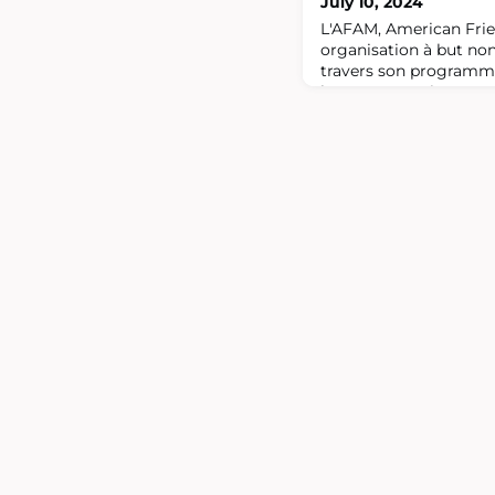
July 10, 2024
L'AFAM, American Frien
organisation à but non
travers son programm
l'entrepreneuriat assoc
particulier aux USA.A c
plusieurs demandeurs 
accompagner des entre
USA.o Notre vision vie
ont développé plusieu