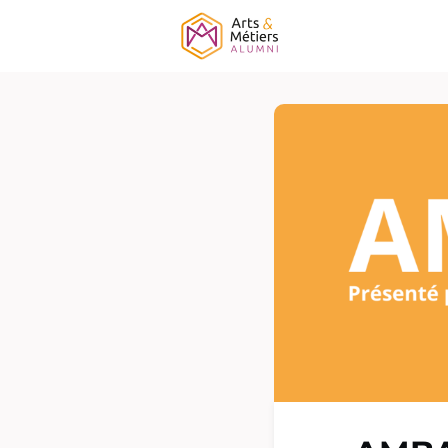
Association
É
Campagne ELF