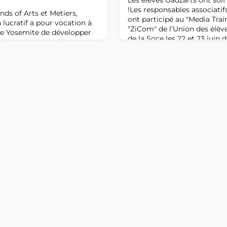
Les élèves Gadzarts ont so
!Les responsables associati
ds of Arts et Metiers,
ont participé au "Media Trai
 lucratif a pour vocation à
"ZiCom" de l’Union des élève
e Yosemite de développer
de la Soce les 22 et 23 juin
ié aux Arts et Métiers, en
trentaine de représentants
e titre nous avons déjà aidé
sont réunis à la résidence P
d'informations pour
dialogue et de formation su
preneurs sur leurs projets
métier de jou
nt de nos volontaires qui