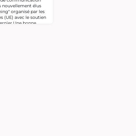
if de communication
fs nouvellement élus
ning" organisé par les
s (UE) avec le soutien
 dernier.Une bonne
 des Promos 223 se
3 pour deux jours de
r des thèmes allant du