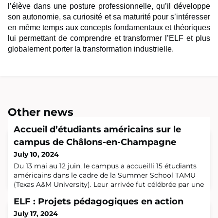
l’élève dans une posture professionnelle, qu’il développe
son autonomie, sa curiosité et sa maturité pour s’intéresser
en même temps aux concepts fondamentaux et théoriques
lui permettant de comprendre et transformer l’ELF et plus
globalement porter la transformation industrielle.
Other news
Accueil d’étudiants américains sur le
campus de Châlons-en-Champagne
July 10, 2024
Du 13 mai au 12 juin, le campus a accueilli 15 étudiants
américains dans le cadre de la Summer School TAMU
(Texas A&M University). Leur arrivée fut célébrée par une
cérémonie de bienvenue à la mairie de Châlons-en-
ELF : Projets pédagogiques en action
Champagne, marquant le début d’une expérience
enrichissante. Ils sont venus accompagnés de Dr.
July 17, 2024