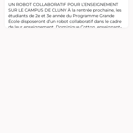
Wayne Hung, enseignant-chercheur de TAMU, pour
UN ROBOT COLLABORATIF POUR L’ENSEIGNEMENT
suivre des cours de métrologie avancée. Ils
SUR LE CAMPUS DE CLUNY À la rentrée prochaine, les
étudiants de 2e et 3e année du Programme Grande
École disposeront d’un robot collaboratif dans le cadre
de leur enseignement. Dominique Cotton, enseignant-
chercheur, et Charly Euzenat, maître de conférences
sont impliqués dans le projet ELF avec l’arrivée, dès la
rentrée 2024, d’un démonstrateur au nom de