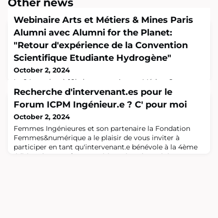
Other news
Webinaire Arts et Métiers & Mines Paris
Alumni avec Alumni for the Planet:
"Retour d'expérience de la Convention
Scientifique Etudiante Hydrogène"
October 2, 2024
Le 24 octobre à 18h, le groupe Arts et Métiers Jeunes
Promos est heureux de vous inviter à ce webinaire co-
Recherche d'intervenant.es pour le
organisé par Mines Paris Alumni, Alumni for the Planet,
Forum ICPM Ingénieur.e ? C' pour moi
IESF et CSE H2 et consacré au "Retour d'expérience de
October 2, 2024
la Convention Scientifique Etudiante Hydrogène".Initiée
courant 2023 par le comité JP des IESF - dont Aurélien
Femmes Ingénieures et son partenaire la Fondation
Guez (Ai. 216) et Amaury Fievez (Mines FA18), cette 1ère
Femmes&numérique a le plaisir de vous inviter à
Convention Scie
participer en tant qu'intervenant.e bénévole à la 4ème
édition de notre forum métiers virtuel "Ingénieur.e ? C'
pour moi". Votre expérience professionnelle en tant
qu'Ingénieur.e est une précieuse source d'inspiration
pour les élèves, et nous serions honorées de compter
sur votre témoignage. Date : le