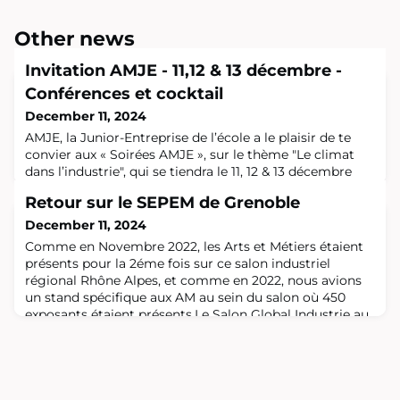
Other news
Invitation AMJE - 11,12 & 13 décembre -
Conférences et cocktail
December 11, 2024
AMJE, la Junior-Entreprise de l’école a le plaisir de te
convier aux « Soirées AMJE », sur le thème "Le climat
dans l’industrie", qui se tiendra le 11, 12 & 13 décembre
2024 à Paris.Au programme :11 et 12 décembre 2024 à
Retour sur le SEPEM de Grenoble
partir de 18h : RDV sur le campus Arts et Métiers de
Paris, 151 Bd de l’Hôpital, 75013 Paris, pour une série de
December 11, 2024
conférences avec des experts de l’industrie et du
Comme en Novembre 2022, les Arts et Métiers étaient
climat.13 décembr
présents pour la 2éme fois sur ce salon industriel
régional Rhône Alpes, et comme en 2022, nous avions
un stand spécifique aux AM au sein du salon où 450
exposants étaient présents.Le Salon Global Industrie au
niveau national est le plus grand salon industriel de
France qui se tient alternativement tous les deux ans,
soit à Lyon soit à Villepinte