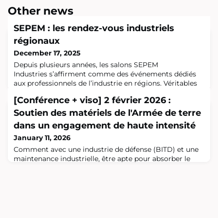
Other news
SEPEM : les rendez-vous industriels
régionaux
December 17, 2025
Depuis plusieurs années, les salons SEPEM
Industries s’affirment comme des événements dédiés
aux professionnels de l’industrie en régions. Véritables
lieux de rencontres et d’échanges, les SEPEM
[Conférence + viso] 2 février 2026 :
rassemblent à chaque édition les acteurs majeurs de la
production, de la maintenance, des services à l’industrie
Soutien des matériels de l'Armée de terre
et de l’innovation technologique, au plus près des
dans un engagement de haute intensité
réalités locales. En 2026, les SEPEM pour
January 11, 2026
Comment avec une industrie de défense (BITD) et une
maintenance industrielle, être apte pour absorber le
premier choc d’un engagement majeur? Comment
compléter et régénérer, aux côtés de l’industrie privée
(ARQUUS, NEXTER, NSE, THALES, MBDA, SAFRAN, ...), la
masse de combat nécessaire à l’endurance des forces?
Comment soutenir en métropole et en opérations au
titre de la maintenance opérationnelle,