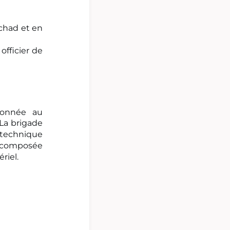
Tchad et en
officier de
donnée au
La brigade
technique
t composée
riel.