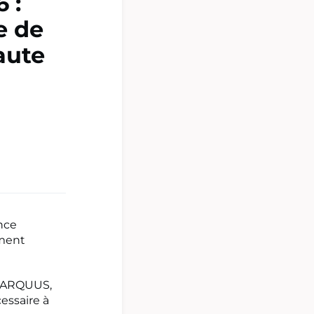
 :
e de
aute
nce
ement
 (ARQUUS,
essaire à