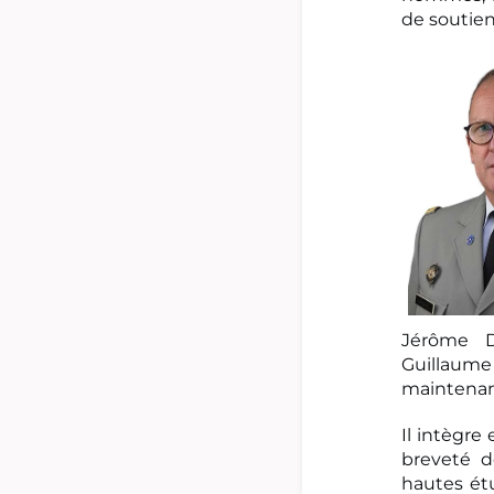
de soutien
Jérôme D
Guillaum
maintenanc
Il intègre
breveté d
hautes ét