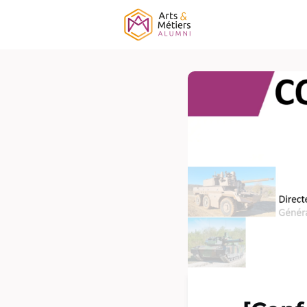
Association
É
Campagne ELF