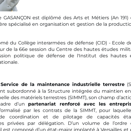
e GASANÇON est diplômé des Arts et Métiers (An 191) et
re spécialisé en organisation et gestion de la producti
.
lômé du Collège interarmées de défense (CID) - Ecole de
ur de la 66e session du Centre des hautes études milit
ssion politique de défense de l'Institut des hautes
tionale.
Service de la maintenance industrielle terrestre
(S
nt subordonné à la Structure intégrée du maintien en
elle des matériels terrestres (SIMMT), son champ d’acti
cadre d’un
partenariat renforcé avec les entrepri
 formalisé par les contrats de la SIMMT, pour laquelle
de coordination et de pilotage de capacités éta
lles privées par délégation. D’un volume de l’ordr
 est composé d’un état-major implanté à Versailles et 