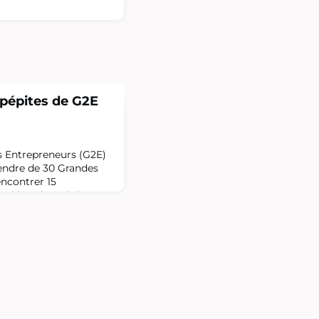
 pépites de G2E
s Entrepreneurs (G2E)
rendre de 30 Grandes
encontrer 15
rmi les Alumni de ces
ront part de
jet et des
tirés.Soirée cocktail «
»Au Campus EDHEC
 septembre à