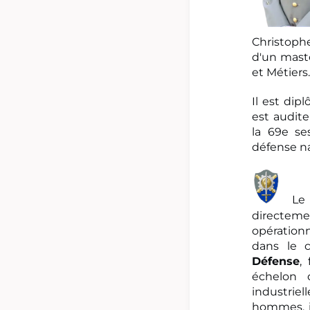
Christoph
d'un mastè
et Métiers
Il est dip
est audite
la 69e se
défense na
Le
directeme
opérationn
dans le 
Défense
,
échelon 
industrie
hommes, il