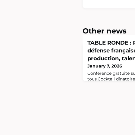
Other news
TABLE RONDE : Ré
défense français
production, tale
January 7, 2026
Conférence gratuite su
tous.Cocktail dînatoire 
présence des intervena
défense française : enje
industriellesLe retour 
intensité en Europe e
profondément modifié 
et remis au premier p
reléguée au second pl