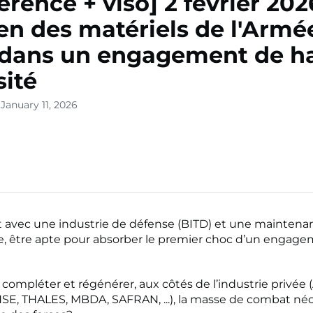
érence + viso] 2 février 2026
en des matériels de l'Armé
 dans un engagement de h
sité
January 11, 2026
vec une industrie de défense (BITD) et une maintena
le, être apte pour absorber le premier choc d’un engag
ompléter et régénérer, aux côtés de l’industrie privée
SE, THALES, MBDA, SAFRAN, ...), la masse de combat néc