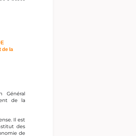
DE
de la
n Général
ent de la
nse. Il est
stitut des
conomie de