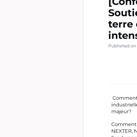
[Conf
Souti
terre
inten
Published on 
Comment a
industriel
majeur?
Comment c
NEXTER, N