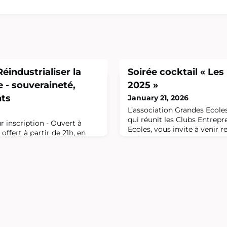
industrialiser la
Soirée cocktail « Les
e - souveraineté,
2025 »
nts
January 21, 2026
L’association Grandes Ecole
qui réunit les Clubs Entrep
r inscription - Ouvert à
Ecoles, vous invite à venir r
offert à partir de 21h, en
Créateurs et Repreneurs pa
nts.Réindustrialiser la
Grandes Ecoles, qui nous fe
ux, contraintes et réalités
la concrétisation de leur pro
des conflits de haute
enseignements qu’ils en ont 
t dans le monde a
Les pépites de G2E 2025 
les équilibres stratégiques
Alumni Paris16-18, rue du 4
lan une question longtemps
an