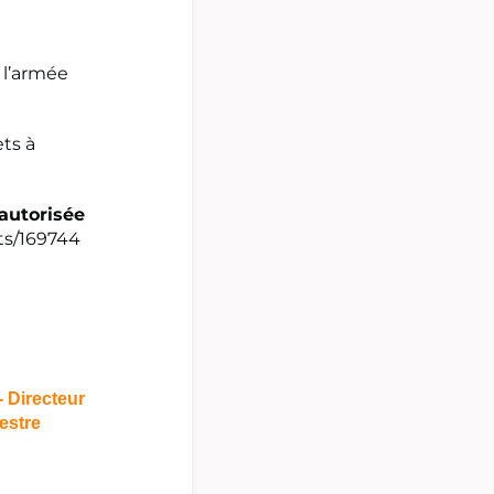
 l’armée
ets à
 autorisée
nts/169744
 Directeur
estre