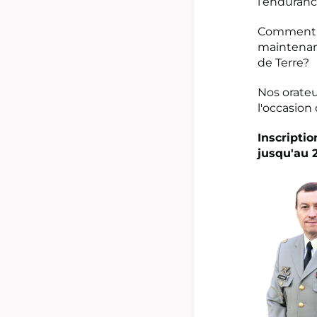
l’enduranc
Comment so
maintenanc
de Terre?
Nos orateu
l'occasion 
Inscriptio
jusqu'au 