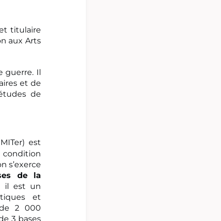
 titulaire
on aux Arts
 guerre. Il
aires et de
 études de
MITer) est
 condition
on s’exerce
ses de la
 il est un
tiques et
e de 2 000
de 3 bases