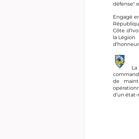
défense" e
Engagé en 
Républiqu
Côte d’Ivo
la Légion
d’honneur 
La
commandem
de maint
opération
d’un état-