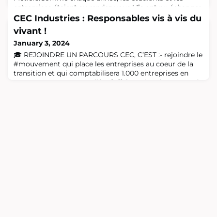
entreprises étaient au rendez-vous ! Ils ont pu échanger
autour des stands, lors des business lunch, des job
CEC Industries : Responsables vis à vis du
dating et lors des conférences. Bravo à l’ensemble de la
vivant !
team Forum, menée par le président Pi
January 3, 2024
🎓 REJOINDRE UN PARCOURS CEC, C’EST :- rejoindre le
#mouvement qui place les entreprises au coeur de la
transition et qui comptabilisera 1.000 entreprises en
2024- repenser son modèle d’affaires, dans le respect du
vivant et des limites planétaires, et construire une
#FeuilleDeRoute à visée régénérative- vivre
une #transformation personnelle et écrire le récit du
sursaut vécu pendant le parcours7