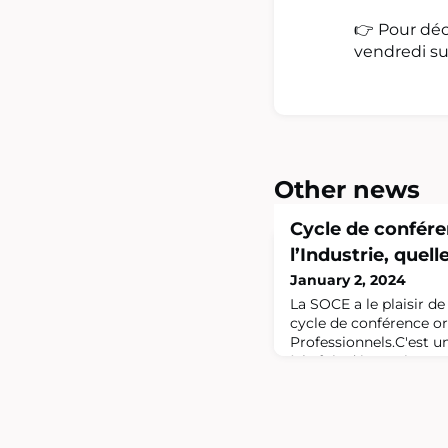
👉 Pour déc
vendredi sur
Other news
Cycle de confére
l’Industrie, quell
January 2, 2024
La SOCE a le plaisir d
cycle de conférence o
Professionnels.C'est 
à la fois découvrir et 
secteurs une thématiqu
monde professionnel 
cher aux Gadzarts, et b
d'expérience de nombr