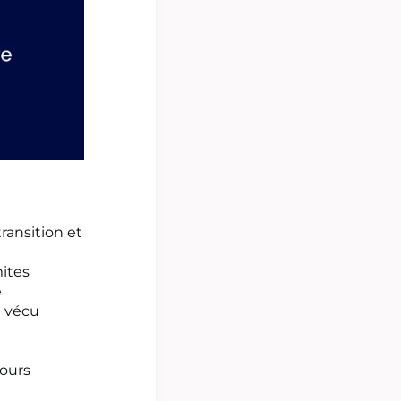
ransition et
mites
e
t vécu
cours