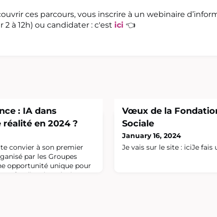
ouvrir ces parcours, vous inscrire à un webinaire d’infor
 2 à 12h) ou candidater : c'est
ici
👈
nce : IA dans
Vœux de la Fondation
e réalité en 2024 ?
Sociale
January 16, 2024
e te convier à son premier
Je vais sur le site : iciJe fais 
rganisé par les Groupes
une opportunité unique pour
approfondir selon plusieurs
e d'actualité dans le
avec un angle pragmatique,
asé sur le retour
eux experts du domaine. La