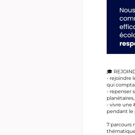
🎓 REJOIND
- rejoindre 
qui comptab
- repenser s
planétaires
- vivre une
pendant le 
7 parcours 
thématiques