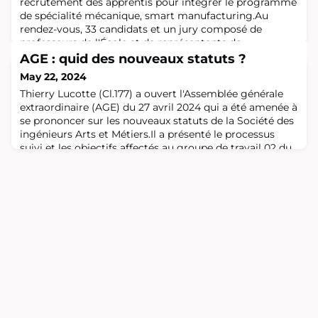
recrutement des apprentis pour intégrer le programme
de spécialité mécanique, smart manufacturing.Au
rendez-vous, 33 candidats et un jury composé de
professeurs de l'École et de représentants de
l'industrie.Durant la matinée, ils ont été mis à l'épreuve
AGE : quid des nouveaux statuts ?
avec 40 minutes de test de maths, 10 minutes
May 22, 2024
d'échange en anglais et 25 minutes pour prouver leur
Thierry Lucotte (Cl.177) a ouvert l'Assemblée générale
extraordinaire (AGE) du 27 avril 2024 qui a été amenée à
se prononcer sur les nouveaux statuts de la Société des
ingénieurs Arts et Métiers.Il a présenté le processus
suivi et les objectifs affectés au groupe de travail 02 du
Comité : conforter la solidité juridique des statuts ;
renforcer le fonctionnement démocratique de
l’association ; flui