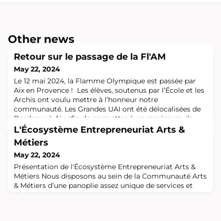
Other news
Retour sur le passage de la Fl'AM
May 22, 2024
Le 12 mai 2024, la Flamme Olympique est passée par
Aix en Provence ! Les élèves, soutenus par l’École et les
Archis ont voulu mettre à l’honneur notre
communauté. Les Grandes UAI ont été délocalisées de
Bordeaux à Aix afin de permettre à un maximum de
PGs d’être présents. Tout commença à KIN, sous le
L'Écosystème Entrepreneuriat Arts &
soleil matinal, ou se retrouvèrent les PG de tous les
Métiers
tabagns et P3 ; en Zagals très récents voi
May 22, 2024
Présentation de l'Écosystème Entrepreneuriat Arts &
Métiers Nous disposons au sein de la Communauté Arts
& Métiers d’une panoplie assez unique de services et
d’acteurs accompagnant les élèves envisageant une
création d’entreprise, les porteurs de projets de création
d’entreprise, de cession-rachat d’entreprises ou de