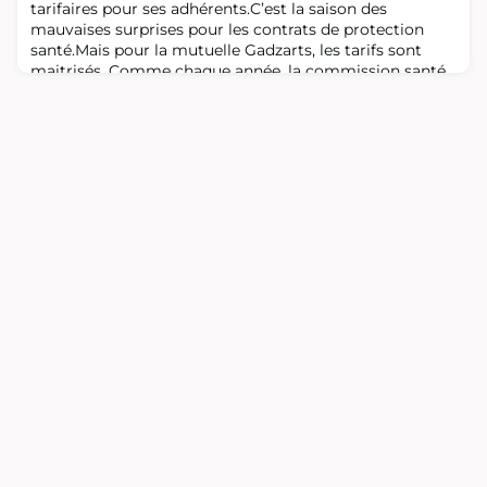
Torlonia au 19ème siècle à Rome s’exposait pour la
tarifaires pour ses adhérents.C’est la saison des
première fois hors d’Itali
mauvaises surprises pour les contrats de protection
santé.Mais pour la mutuelle Gadzarts, les tarifs sont
maitrisés. Comme chaque année, la commission santé
a travaillé avec Solimut Mutuelle de France pour
contenir au maximum les augmentations des
cotisations dépendant directement des résultats c