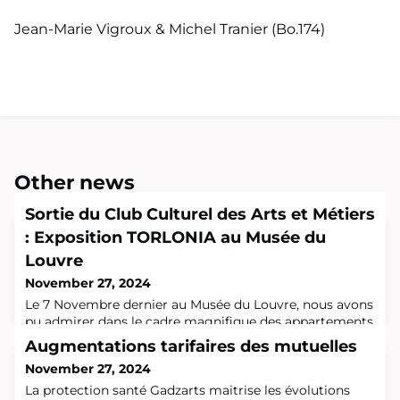
Jean-Marie Vigroux & Michel Tranier (Bo.174)
Other news
Sortie du Club Culturel des Arts et Métiers
: Exposition TORLONIA au Musée du
Louvre
November 27, 2024
Le 7 Novembre dernier au Musée du Louvre, nous avons
pu admirer dans le cadre magnifique des appartements
d’Anne d’Autriche fraichement restaurés, l’exposition
Augmentations tarifaires des mutuelles
Torlonia rassemblant la plus grande collection privée de
November 27, 2024
sculptures qui sont des chefs d’œuvre de l’art antique
romain.Cette collection constituée par les princes
La protection santé Gadzarts maitrise les évolutions