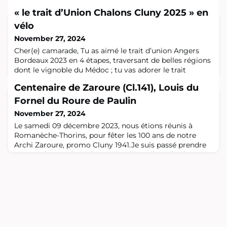
« le trait d’Union Chalons Cluny 2025 » en
vélo
November 27, 2024
Cher(e) camarade, Tu as aimé le trait d’union Angers
Bordeaux 2023 en 4 étapes, traversant de belles régions
dont le vignoble du Médoc ; tu vas adorer le trait
d’Union Chalons Cluny 2025 de la Champagne à la
Centenaire de Zaroure (Cl.141), Louis du
Bourgogne !La rando vélo reliant Chalons à Cluny est
programmée le week-end de l’ascension 2025, soit du
Fornel du Roure de Paulin
29 mai au 1 er juin.Si tu souhaites être des nôtres, merci
November 27, 2024
de remplir avant le 15 décem
Le samedi 09 décembre 2023, nous étions réunis à
Romanèche-Thorins, pour fêter les 100 ans de notre
Archi Zaroure, promo Cluny 1941.Je suis passé prendre
Zaroure à sa maison de retraite de La Chapelle-de-
Guinchay, que j’avais contactée, mais apparemment il
n’en avait pas été informé, sans doute pour maintenir la
surprise. Nous sommes partis sous une pluie battante,
pour rejoindre le restaurant "La