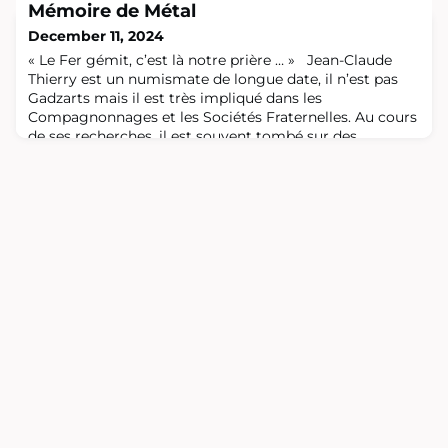
niveau national est le plus grand salon industriel de
Mémoire de Métal
France qui se tient alternativement tous les deux ans,
December 11, 2024
soit à Lyon soit à Villepinte
« Le Fer gémit, c’est là notre prière … » Jean-Claude
Thierry est un numismate de longue date, il n’est pas
Gadzarts mais il est très impliqué dans les
Compagnonnages et les Sociétés Fraternelles. Au cours
de ses recherches, il est souvent tombé sur des
médailles portant la mention « Fraternité c’est là notre
devise », ce qui n’a pas manqué d’exciter sa curiosité …
Jean-Claude Thierry est un rand