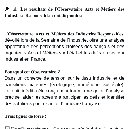
🔎 📊 𝐋𝐞𝐬 𝐫𝐞́𝐬𝐮𝐥𝐭𝐚𝐭𝐬 𝐝𝐞 𝐥’𝐎𝐛𝐬𝐞𝐫𝐯𝐚𝐭𝐨𝐢𝐫𝐞 𝐀𝐫𝐭𝐬 𝐞𝐭 𝐌𝐞́𝐭𝐢𝐞𝐫𝐬 𝐝𝐞𝐬
𝐈𝐧𝐝𝐮𝐬𝐭𝐫𝐢𝐞𝐬 𝐑𝐞𝐬𝐩𝐨𝐧𝐬𝐚𝐛𝐥𝐞𝐬 𝐬𝐨𝐧𝐭 𝐝𝐢𝐬𝐩𝐨𝐧𝐢𝐛𝐥𝐞𝐬 !
L’𝐎𝐛𝐬𝐞𝐫𝐯𝐚𝐭𝐨𝐢𝐫𝐞 𝐀𝐫𝐭𝐬 𝐞𝐭 𝐌𝐞́𝐭𝐢𝐞𝐫𝐬 𝐝𝐞𝐬 𝐈𝐧𝐝𝐮𝐬𝐭𝐫𝐢𝐞𝐬 𝐑𝐞𝐬𝐩𝐨𝐧𝐬𝐚𝐛𝐥𝐞𝐬,
dévoilé lors de la Semaine de l’Industrie, offre une analyse
approfondie des perceptions croisées des français et des
ingénieurs Arts et Métiers sur l’état et les défis du secteur
industriel en France.
𝐏𝐨𝐮𝐫𝐪𝐮𝐨𝐢 𝐜𝐞𝐭 𝐎𝐛𝐬𝐞𝐫𝐯𝐚𝐭𝐨𝐢𝐫𝐞 ?
Dans un contexte de tension sur le tissu industriel et de
transitions majeures (écologique, numérique, sociétale),
cet outil inédit a été conçu pour fournir une grille d’analyse
précise, aider les acteurs à anticiper les défis et identifier
des solutions pour relancer l’industrie française.
𝐓𝐫𝐨𝐢𝐬 𝐥𝐢𝐠𝐧𝐞𝐬 𝐝𝐞 𝐟𝐨𝐫𝐜𝐞 :
1️⃣ 𝐔𝐧 𝐫𝐨̂𝐥𝐞 𝐬𝐭𝐫𝐚𝐭𝐞́𝐠𝐢𝐪𝐮𝐞 : Consensus général des français et