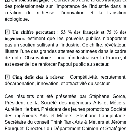
des professionnels sur l’importance de l’industrie dans la
création de richesse, l’innovation et la transition
écologique.
2️⃣ 𝐔𝐧 𝐜𝐡𝐢𝐟𝐟𝐫𝐞 𝐩𝐞𝐫𝐜𝐮𝐭𝐚𝐧𝐭 : 𝟓𝟑 % 𝐝𝐞𝐬 𝐟𝐫𝐚𝐧𝐜̧𝐚𝐢𝐬 𝐞𝐭 𝟕𝟓 % 𝐝𝐞𝐬
𝐢𝐧𝐠𝐞́𝐧𝐢𝐞𝐮𝐫𝐬 estiment que les pouvoirs publics n’apportent
pas un soutien suffisant à l’industrie. Ce chiffre, révélateur,
illustre l’une des grandes attentes exprimées dans le cadre
de notre Observatoire : pour réindustrialiser la France, il
est essentiel de renforcer l’appui public au secteur.
3️⃣ 𝐂𝐢𝐧𝐪 𝐝𝐞́𝐟𝐢𝐬 𝐜𝐥𝐞́𝐬 𝐚̀ 𝐫𝐞𝐥𝐞𝐯𝐞𝐫 : Compétitivité, recrutement,
décarbonation, innovation, et attractivité du secteur.
Ces résultats ont été présentés par Stéphane Gorce,
Président de la Société des ingénieurs Arts et Métiers,
Aurélien Herbert, Président des jeunes promotions Société
des ingénieurs Arts et Métiers, Stephane Lapujoulade,
Secrétaire du conseil Think Tank Arts & Métiers et Jérôme
Fourquet, Directeur du Département Opinion et Stratégies