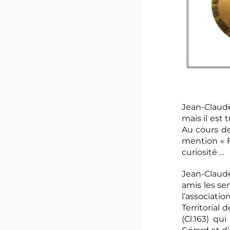
Jean-Claud
mais il est
Au cours de
mention « F
curiosité …
Jean-Claude
amis les se
l’associat
Territorial
(Cl.163) q