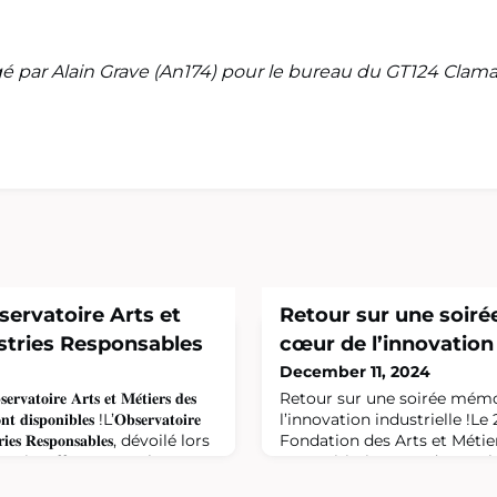
igé par Alain Grave (An174) pour le bureau du GT124 Clam
servatoire Arts et
Retour sur une soir
stries Responsables
cœur de l’innovation 
December 11, 2024
𝐫𝐯𝐚𝐭𝐨𝐢𝐫𝐞 𝐀𝐫𝐭𝐬 𝐞𝐭 𝐌𝐞́𝐭𝐢𝐞𝐫𝐬 𝐝𝐞𝐬
Retour sur une soirée mém
𝐨𝐧𝐭 𝐝𝐢𝐬𝐩𝐨𝐧𝐢𝐛𝐥𝐞𝐬 !L’𝐎𝐛𝐬𝐞𝐫𝐯𝐚𝐭𝐨𝐢𝐫𝐞
l’innovation industrielle !Le
𝐮𝐬𝐭𝐫𝐢𝐞𝐬 𝐑𝐞𝐬𝐩𝐨𝐧𝐬𝐚𝐛𝐥𝐞𝐬, dévoilé lors
Fondation des Arts et Métier
strie, offre une analyse
avec Initiative Grandes Ecole
tions croisées des franç
célébré les 10 ans d’existen