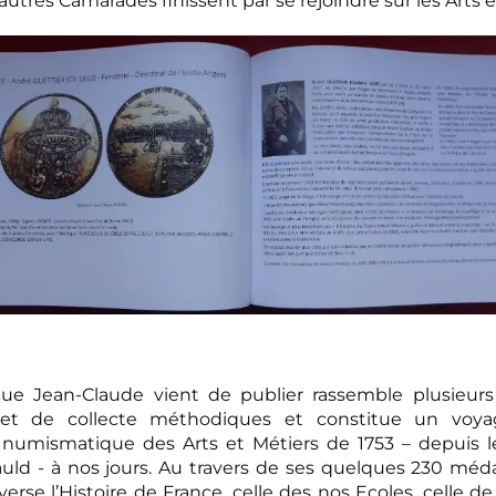
autres Camarades finissent par se rejoindre sur les Arts e
que Jean-Claude vient de publier rassemble plusieur
 et de collecte méthodiques et constitue un voya
 numismatique des Arts et Métiers de 1753 – depuis l
ld - à nos jours. Au travers de ses quelques 230 méda
averse l’Histoire de France, celle des nos Ecoles, celle d