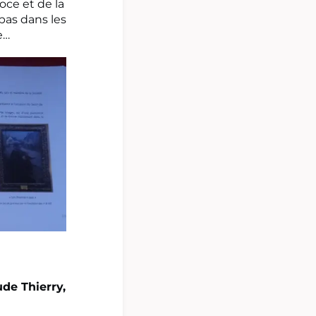
oce et de la
pas dans les
e…
de Thierry,