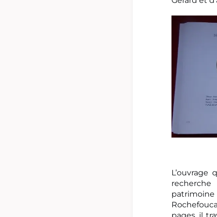
Gérard et d’
L’ouvrage 
recherche
patrimoine
Rochefoucau
pages, il tr