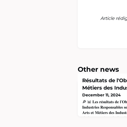
Article réd
Other news
Résultats de l'Ob
Métiers des Indu
December 11, 2024
🔎 📊 𝐋𝐞𝐬 𝐫𝐞́𝐬𝐮𝐥𝐭𝐚𝐭𝐬 𝐝𝐞 𝐥’𝐎𝐛𝐬
𝐈𝐧𝐝𝐮𝐬𝐭𝐫𝐢𝐞𝐬 𝐑𝐞𝐬𝐩𝐨𝐧𝐬𝐚𝐛𝐥𝐞𝐬 𝐬
𝐀𝐫𝐭𝐬 𝐞𝐭 𝐌𝐞́𝐭𝐢𝐞𝐫𝐬 𝐝𝐞𝐬 𝐈𝐧𝐝
de la Semaine de l’Indu
approfondie des percep