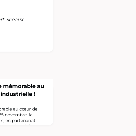
art-Sceaux
ée mémorable au
industrielle !
orable au cœur de
 25 novembre, la
s, en partenariat
s & Universités, a
ce du Fonds de prêts