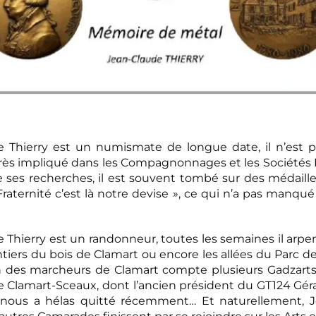
e Thierry est un numismate de longue date, il n’est p
 très impliqué dans les Compagnonnages et les Sociétés F
 ses recherches, il est souvent tombé sur des médaille
raternité c’est là notre devise », ce qui n’a pas manqué 
 Thierry est un randonneur, toutes les semaines il arpe
ntiers du bois de Clamart ou encore les allées du Parc de
ion des marcheurs de Clamart compte plusieurs Gadzart
 de Clamart-Sceaux, dont l’ancien président du GT124 Gé
ui nous a hélas quitté récemment… Et naturellement, J