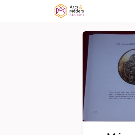
Association
É
Campagne ELF