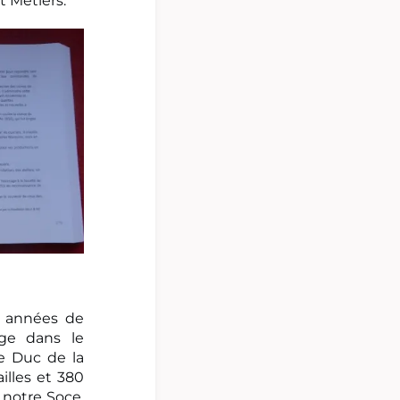
t Métiers.
s années de
ge dans le
e Duc de la
illes et 380
e notre Soce,