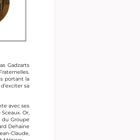
as Gadzarts
raternelles.
s portant la
d’exciter sa
nte avec ses
 Sceaux. Or,
s du Groupe
rard Dehaine
ean-Claude,