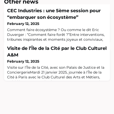
Other news
CEC Industries : une 5ème session pour
“embarquer son écosystème”
February 12, 2025
Comment faire écosystème ? Ou comme le dit Eric
Duverger : “Comment faire forêt ?”Entre interventions,
tribunes inspirantes et moments joyeux et conviviaux,
les participants ont cheminé et réfléchi pendant ces 2
Visite de l’Île de la Cité par le Club Culturel
jours au moyen d’embarquer son écosystème,
indispensable pour atteindre le cap régénératif.La
A&M
session 5 a aussi fait la part belle aux ateliers pratiques
February 12, 2025
pour outiller les participants et
Visite sur l’Île de la Cité, avec son Palais de Justice et la
ConciergerieMardi 21 janvier 2025, journée à l’Île de la
Cité à Paris avec le Club Culturel des Arts et Métiers,
présidé par notre amie Florence RIOU, en compagnie
d’Ivan DENAT notre guide pour la journée et d’une
bonne vingtaine de participants.Cette journée a
commencé par la visite du Palais de Justice, ancienne
résidence royale. Il f