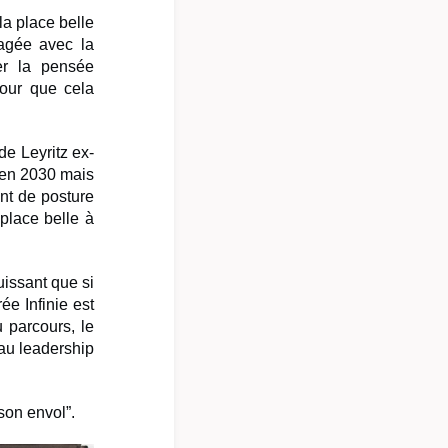
la place belle
tagée avec la
ser la pensée
pour que cela
de Leyritz ex-
e en 2030 mais
nt de posture
 place belle à
uissant que si
ée Infinie est
 parcours, le
veau leadership
son envol”.