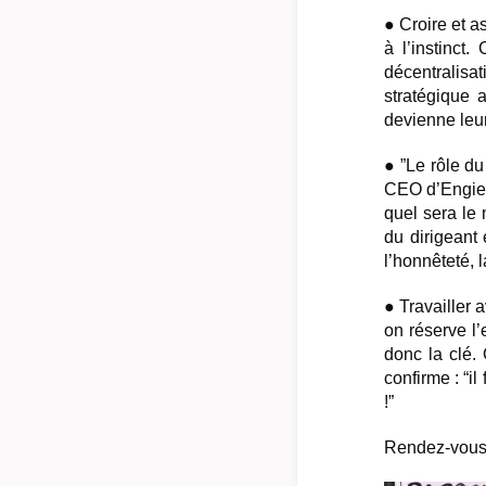
● Croire et a
à
l’instinct
décentralisa
stratégique 
devienne leur 
● ”Le rôle du
CEO d’Engie. 
quel sera le
du dirigeant 
l’honnêteté, 
● Travailler 
on réserve l’
donc la clé.
confirme : “il
!”
Rendez-vous p