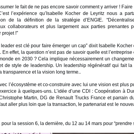
ssumer le fait de ne pas encore savoir comment y arriver ! Faire 
. C’est l’expérience qu’Isabelle Kocher de Leyritz nous a par
tion de la définition de la stratégie d’ENGIE. “Décentrali
aux collaborateurs et plus largement aux parties prenantes 
projet !”
 leader est clé pour faire émerger un cap” dixit Isabelle Kocher 
En effet, la question n’est pas de savoir quelle est l’entrepris
 monde en 2030 ? Cela implique nécessairement un changeme
et de style de leadership. Un leadership régénératif qui fait la
la transparence et la vision long terme..
avec l’écosystème et co-construire avec lui une vision est plus p
exercice à quelques-uns. L’idée d’une CDI : Coopération à Dur
 Christophe Martin, DG de Renault Trucks France et parrain du
 faut aller plus loin que la transaction, le partenariat est le nou
our la session 6, la dernière, du 12 au 14 mars pour “prendre 