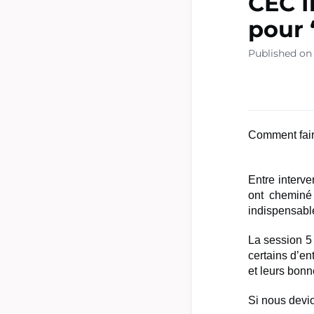
CEC I
pour
Published on 
Comment fair
Entre interve
ont
cheminé 
indispensab
La session 5 a
certains d’en
et
leurs bonn
Si nous devio