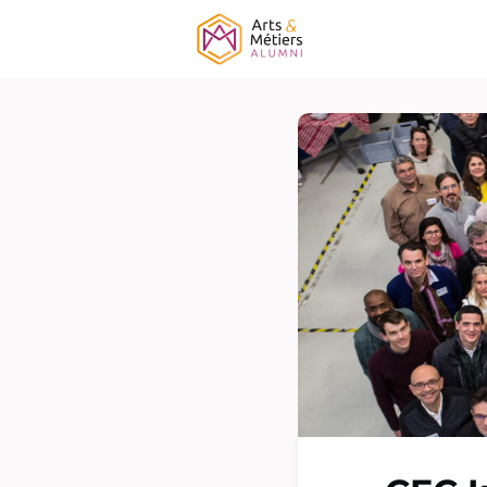
Association
É
Campagne ELF