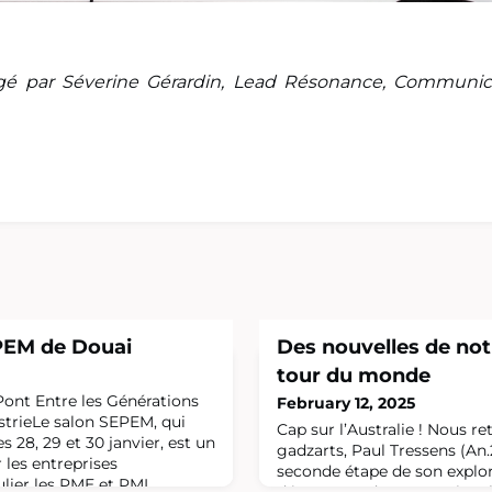
digé par Séverine Gérardin, Lead Résonance, Communic
EPEM de Douai
Des nouvelles de not
tour du monde
ont Entre les Générations
February 12, 2025
ustrieLe salon SEPEM, qui
Cap sur l’Australie ! Nous r
s 28, 29 et 30 janvier, est un
gadzarts, Paul Tressens (An.
les entreprises
seconde étape de son explor
culier les PME et PMI
découverte des entreprises 