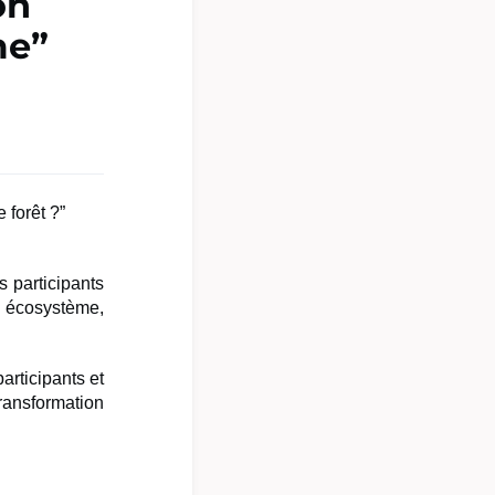
on
me”
 forêt ?”
s participants
 écosystème,
participants et
transformation