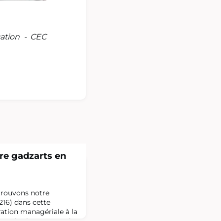
ation - CEC
re gadzarts en
etrouvons notre
216) dans cette
ation managériale à la
les plus innovantes du